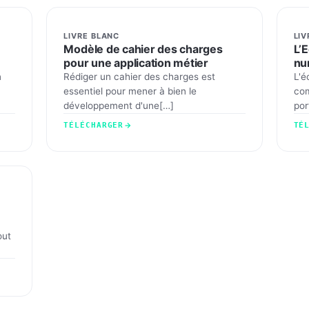
LIVRE BLANC
LIV
e
Modèle de cahier des charges
L’
pour une application métier
nu
n
Rédiger un cahier des charges est
L'é
essentiel pour mener à bien le
co
développement d'une[…]
por
TÉLÉCHARGER
TÉ
out