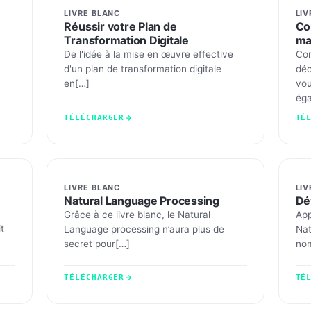
LIVRE BLANC
LIV
Réussir votre Plan de
Co
Transformation Digitale
ma
De l'idée à la mise en œuvre effective
Con
d'un plan de transformation digitale
déc
en[…]
vou
éga
TÉLÉCHARGER
TÉ
LIVRE BLANC
LIV
Natural Language Processing
Dé
Grâce à ce livre blanc, le Natural
App
t
Language processing n’aura plus de
Nat
secret pour[…]
nom
TÉLÉCHARGER
TÉ