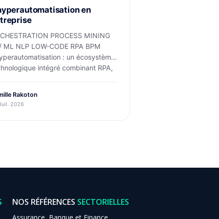
OJETS
hyperautomatisation en
treprise
CHESTRATION PROCESS MINING
 / ML NLP LOW-CODE RPA BPM
hyperautomatisation : un écosystème
chnologique intégré combinant RPA,
ille Rakoton
Juil. 2026
S
NOS RÉFÉRENCES
SECTORIELLES
Assurance, Banque et Finance