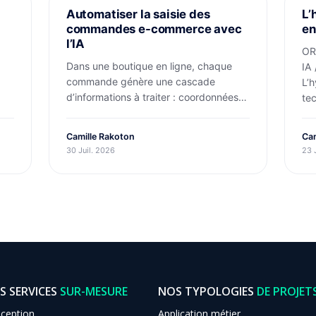
PROJETS
PR
Automatiser la saisie des
L’
commandes e-commerce avec
en
l’IA
OR
Dans une boutique en ligne, chaque
IA
commande génère une cascade
L’
d’informations à traiter : coordonnées
te
client, détails produits,…
…
Camille Rakoton
Cam
30 Juil. 2026
23 
S SERVICES
SUR-MESURE
NOS TYPOLOGIES
DE PROJET
ception
Application métier