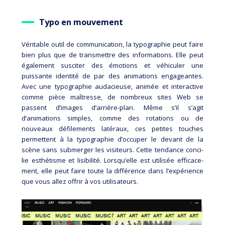
Typo en mouvement
Véri­table outil de commu­ni­ca­tion, la typographie peut faire
bien plus que de transmettre des informations. Elle peut
également susciter des émotions et véhiculer une
puissante identité de par des animations engageantes.
Avec une typographie audacieuse, animée et interactive
comme pièce maîtresse, de nombreux sites Web se
passent d’images d’arrière-plan. Même s’il s’agit
d’animations simples, comme des rotations ou de
nouveaux défilements latéraux, ces petites touches
permettent à la typographie d’occuper le devant de la
scène sans submerger les visiteurs. Cette tendance conci­
lie esthé­tisme et lisi­bi­lité. Lorsqu’elle est utili­sée effi­ca­ce­
ment, elle peut faire toute la diffé­rence dans l’ex­pé­rience
que vous allez offrir à vos utili­sa­teurs.